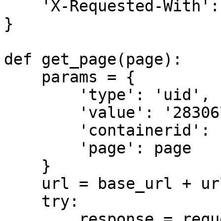
    'X-Requested-With': 'XMLHttpRequest',  

}  

def get_page(page):  

    params = {  

        'type': 'uid',  

        'value': '2830678474',  

        'containerid': '1076032830678474',  

        'page': page  

    }  

    url = base_url + urlencode(params)  

    try:  

        response = requests.get(url, 