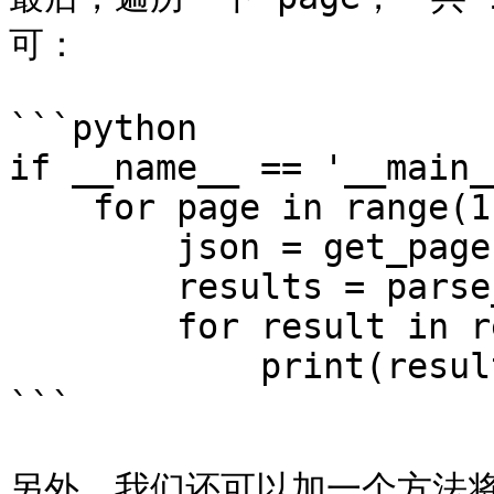
可：

```python

if __name__ == '__main_
    for page in range(1, 11):  

        json = get_page(page)  

        results = parse_page(json)  

        for result in results:  

            print(result)

```

另外，我们还可以加一个方法将结果