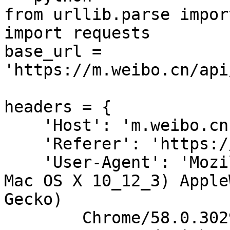
from urllib.parse impor
import requests  

base_url = 
'https://m.weibo.cn/api
headers = {  

    'Host': 'm.weibo.cn',  

    'Referer': 'https://m.weibo.cn/u/2830678474',  

    'User-Agent': 'Mozilla/5.0 (Macintosh; Intel 
Mac OS X 10_12_3) Apple
Gecko)   

        Chrome/58.0.3029.110 Safari/537.36',  
