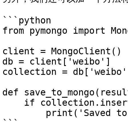
```python

from pymongo import Mon
client = MongoClient()  
db = client['weibo']  

collection = db['weibo']
def save_to_mongo(resul
    if collection.insert(result):  

        print('Saved to Mongo')

```
