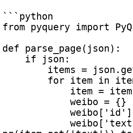
```python

from pyquery import PyQ
def parse_page(json):  

    if json:  

        items = json.get('data').get('cards')  

        for item in items:  

            item = item.get('mblog')  

            weibo = {}  

            weibo['id'] = item.get('id')  

            weibo['text'] = 