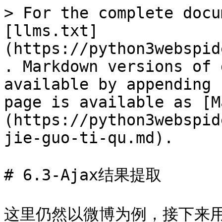
> For the complete docu
[llms.txt]
(https://python3webspid
. Markdown versions of 
available by appending 
page is available as [M
(https://python3webspid
jie-guo-ti-qu.md).

# 6.3-Ajax结果提取

这里仍然以微博为例，接下来用 P