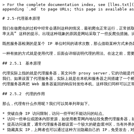
> For the complete documentation index, see [llms.txt](
appending `.md` to page URLs; this page is available as
# 2.5-代理基本原理

我们在做爬虫的过程中经常会遇到这样的情况，最初爬虫正常运行，正常抓取数据
率太高” 这样的提示。出现这种现象的原因是网站采取了一些反爬虫措施。比
既然服务器检测的是某个 IP 单位时间的请求次数，那么借助某种方式来伪装
一种有效的方式就是使用代理，后面会详细说明代理的用法。在这之前，需要先
## 2.5.1　基本原理

代理实际上指的就是代理服务器，英文叫作 proxy server，它的功
我们。如果设置了代理服务器，实际上就是在本机和服务器之间搭建了一个桥，
代理服务器再把 Web 服务器返回的响应转发给本机。这样我们同样可以正常访
## 2.5.2　代理的作用

那么，代理有什么作用呢？我们可以简单列举如下。

* 突破自身 IP 访问限制，访问一些平时不能访问的站点。

* 访问一些单位或团体内部资源，如使用教育网内地址段免费代理服务器，就
* 提高访问速度，通常代理服务器都设置一个较大的硬盘缓冲区，当有外界
* 隐藏真实 IP，上网者也可以通过这种方法隐藏自己的 IP，免受攻击，对