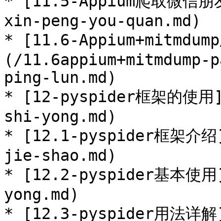
* [11.5-Appium爬取微信朋友
xin-peng-you-quan.md)

* [11.6-Appium+mitm
(/11.6appium+mitmdump-p
ping-lun.md)

* [12-pyspider框架的使用](
shi-yong.md)

* [12.1-pyspider框架介绍]
jie-shao.md)

* [12.2-pyspider基本使用]
yong.md)

* [12.3-pyspider用法详解]