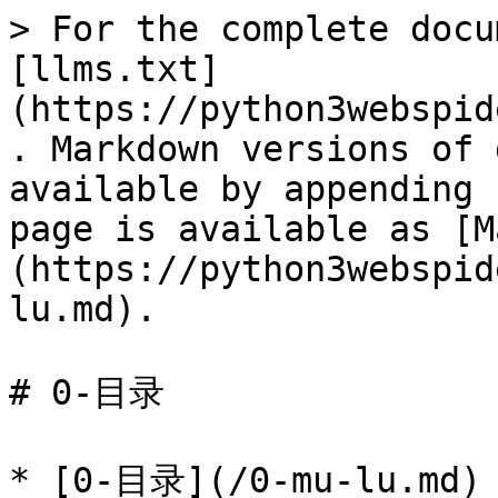
> For the complete docu
[llms.txt]
(https://python3webspid
. Markdown versions of 
available by appending 
page is available as [M
(https://python3webspid
lu.md).

# 0-目录

* [0-目录](/0-mu-lu.md)
