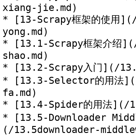
xiang-jie.md)

* [13-Scrapy框架的使用](/1
yong.md)

* [13.1-Scrapy框架介绍](/
shao.md)

* [13.2-Scrapy入门](/13.
* [13.3-Selector的用法](/
fa.md)

* [13.4-Spider的用法](/13
* [13.5-Downloader Mi
(/13.5downloader-middle