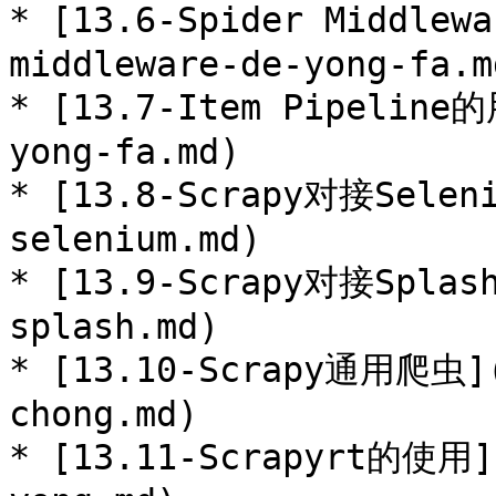
* [13.6-Spider Middlew
middleware-de-yong-fa.md
* [13.7-Item Pipeline的
yong-fa.md)

* [13.8-Scrapy对接Seleni
selenium.md)

* [13.9-Scrapy对接Splash
splash.md)

* [13.10-Scrapy通用爬虫](
chong.md)

* [13.11-Scrapyrt的使用](