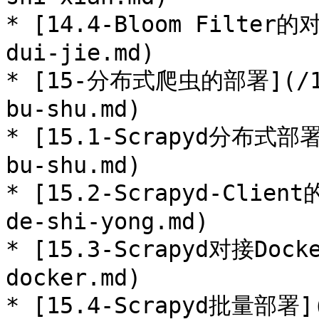
* [14.4-Bloom Filter的对
dui-jie.md)

* [15-分布式爬虫的部署](/15-
bu-shu.md)

* [15.1-Scrapyd分布式部署]
bu-shu.md)

* [15.2-Scrapyd-Client
de-shi-yong.md)

* [15.3-Scrapyd对接Docke
docker.md)

* [15.4-Scrapyd批量部署](