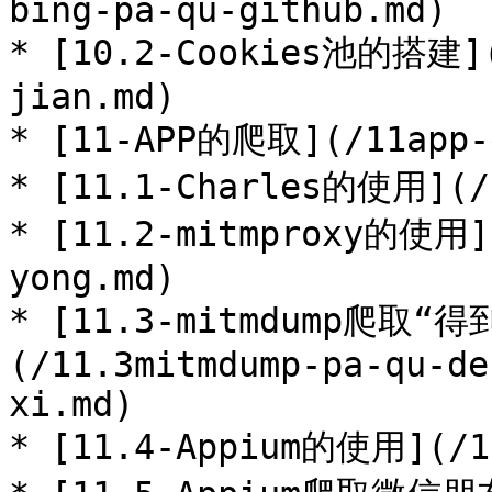
bing-pa-qu-github.md)

* [10.2-Cookies池的搭建](
jian.md)

* [11-APP的爬取](/11app-d
* [11.1-Charles的使用](/1
* [11.2-mitmproxy的使用](
yong.md)

* [11.3-mitmdump爬取“
(/11.3mitmdump-pa-qu-de
xi.md)

* [11.4-Appium的使用](/11