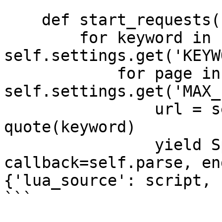
    def start_requests(self):

        for keyword in 
self.settings.get('KEYW
            for page in range(1, 
self.settings.get('MAX_
                url = self.base_url + 
quote(keyword)

                yield SplashRequest(url, 
callback=self.parse, en
{'lua_source': script, 
```
