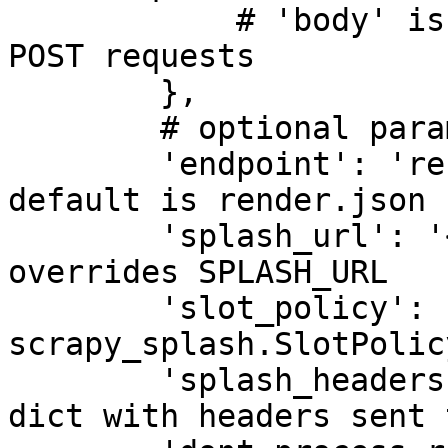
            # 'body' is set to request body for 
POST requests

        },

        # optional parameters

        'endpoint': 'render.json',  # optional; 
default is render.json

        'splash_url': '<url>',      # optional; 
overrides SPLASH_URL

        'slot_policy': 
scrapy_splash.SlotPolic
        'splash_headers': {},       # optional; a 
dict with headers sent 