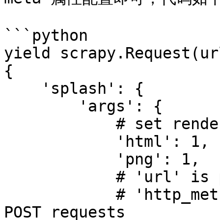
```python

yield scrapy.Request(ur
{

    'splash': {

        'args': {

            # set rendering arguments here

            'html': 1,

            'png': 1,

            # 'url' is prefilled from request url

            # 'http_method' is set to 'POST' for 
POST requests
