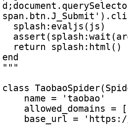
d;document.querySelecto
span.btn.J_Submit').cli
  splash:evaljs(js)

  assert(splash:wait(args.wait))

  return splash:html()

end

"""

class TaobaoSpider(Spide
    name = 'taobao'

    allowed_domains = ['www.taobao.com']

    base_url = 'https://s.taobao.com/search?q='
