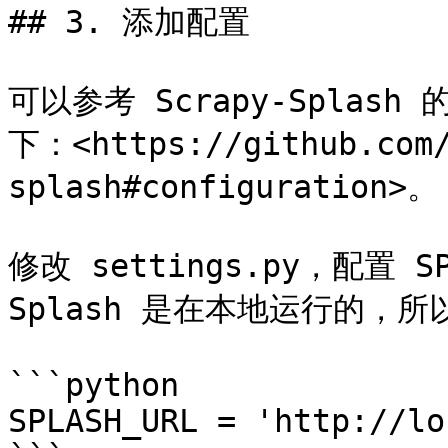
## 3. 添加配置

可以参考 Scrapy-Spla
下：<https://github.com/
splash#configuration>。

修改 settings.py，配置 S
Splash 是在本地运行的，
```python

SPLASH_URL = 'http://lo