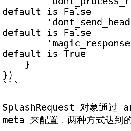
        'dont_process_response': True, # optional, 
default is False

        'dont_send_headers': True,  # optional, 
default is False

        'magic_response': False,    # optional, 
default is True

    }

})

```

SplashRequest 对象通过 
meta 来配置，两种方式达到