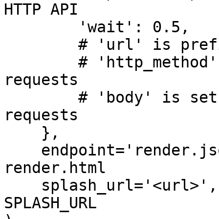
HTTP API

        'wait': 0.5,

        # 'url' is prefilled from request url

        # 'http_method' is set to 'POST' for POST 
requests

        # 'body' is set to request body for POST 
requests

    },

    endpoint='render.json', # optional; default is 
render.html

    splash_url='<url>',     # optional; overrides 
SPLASH_URL
