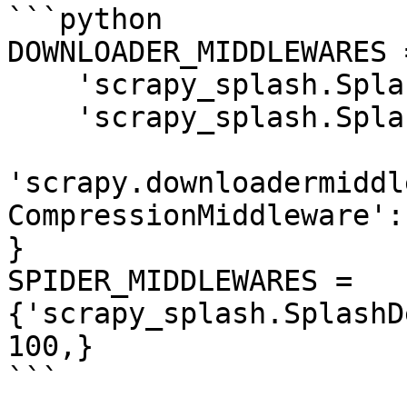
```python

DOWNLOADER_MIDDLEWARES =
    'scrapy_splash.SplashCookiesMiddleware': 723,

    'scrapy_splash.SplashMiddleware': 725,

'scrapy.downloadermiddl
CompressionMiddleware':
}

SPIDER_MIDDLEWARES = 
{'scrapy_splash.SplashD
100,}

```
