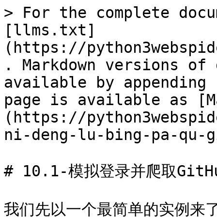
> For the complete docu
[llms.txt]
(https://python3webspid
. Markdown versions of 
available by appending 
page is available as [M
(https://python3webspid
ni-deng-lu-bing-pa-qu-g
# 10.1-模拟登录并爬取GitHu
我们先以一个最简单的实例来