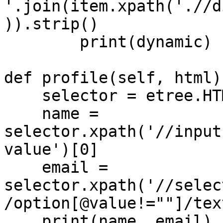
'.join(item.xpath('.//d
)).strip()

        print(dynamic)

def profile(self, html):
    selector = etree.HTML(html)

    name = 
selector.xpath('//input
value')[0]

    email = 
selector.xpath('//selec
/option[@value!=""]/tex
    print(name, email)
