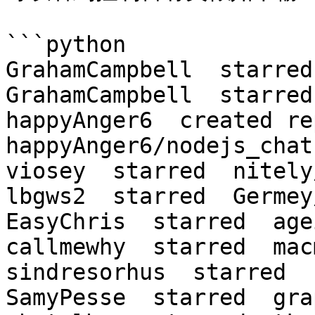
```python

GrahamCampbell  starred
GrahamCampbell  starred
happyAnger6  created rep
happyAnger6/nodejs_chatr
viosey  starred  nitely
lbgws2  starred  Germey
EasyChris  starred  age
callmewhy  starred  mac
sindresorhus  starred  
SamyPesse  starred  gra