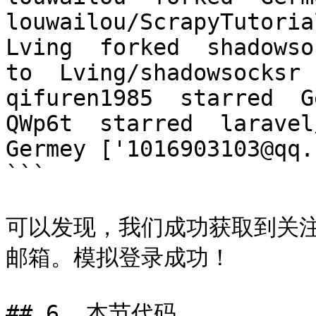
louwailou/ScrapyTutorial
Lving  forked  shadowsoc
to  Lving/shadowsocksr

qifuren1985  starred  G
QWp6t  starred  laravel
Germey ['1016903103@qq.
```

可以发现，我们成功获取到关
邮箱。模拟登录成功！

## 6. 本节代码
