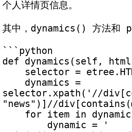
个人详情页信息。

其中，dynamics() 方法和 
```python

def dynamics(self, html)
    selector = etree.HTML(html)

    dynamics = 
selector.xpath('//div[c
"news")]//div[contains(
    for item in dynamics:

        dynamic = ' 