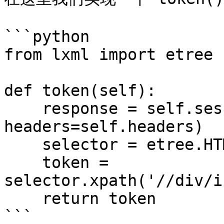
```python

from lxml import etree

def token(self):

    response = self.session.get(self.login_url, 
headers=self.headers)

    selector = etree.HTML(response.text)

    token = 
selector.xpath('//div/i
    return token

```
