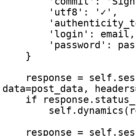
        'commit': 'Sign in',

        'utf8': '✓',

        'authenticity_token': self.token(),

        'login': email,

        'password': password

    }

    response = self.session.post(self.post_url, 
data=post_data, headers
    if response.status_code == 200:

        self.dynamics(response.text)

    response = self.session.get(self.logined_url, 