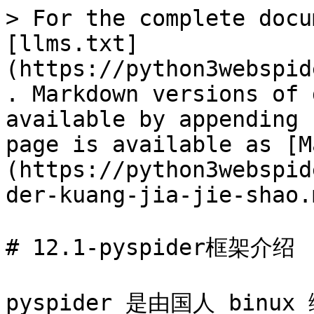
> For the complete docu
[llms.txt]
(https://python3webspid
. Markdown versions of 
available by appending 
page is available as [M
(https://python3webspid
der-kuang-jia-jie-shao.m
# 12.1-pyspider框架介绍

pyspider 是由国人 bin