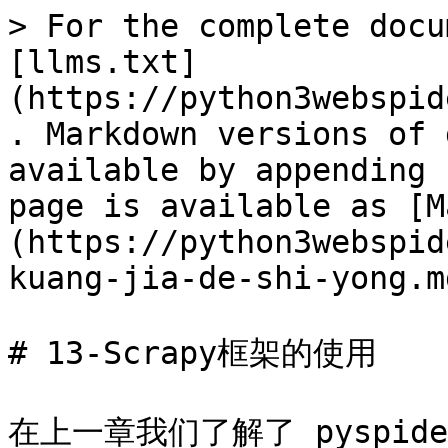
> For the complete docu
[llms.txt]
(https://python3webspid
. Markdown versions of 
available by appending 
page is available as [M
(https://python3webspid
kuang-jia-de-shi-yong.md
# 13-Scrapy框架的使用

在上一章我们了解了 pyspi