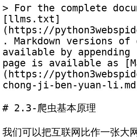
> For the complete docu
[llms.txt]
(https://python3webspid
. Markdown versions of 
available by appending 
page is available as [M
(https://python3webspid
chong-ji-ben-yuan-li.md)
# 2.3-爬虫基本原理

我们可以把互联网比作一张大