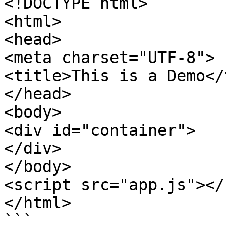
<!DOCTYPE html>

<html>

<head>

<meta charset="UTF-8">

<title>This is a Demo</
</head>

<body>

<div id="container">

</div>

</body>

<script src="app.js"></
</html>

```
