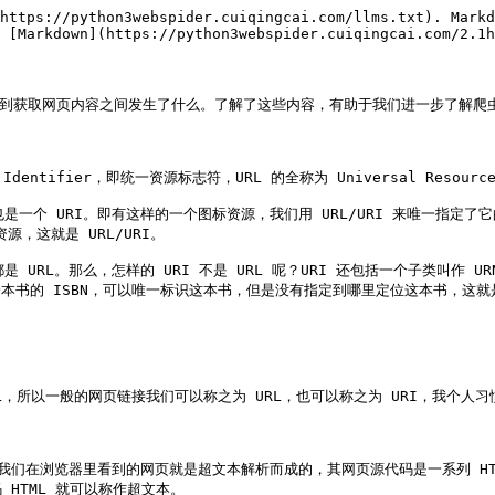
义如下。)

* 第一列 Name：请求的名称，一般会将 URL 的最后一部分内容当作名称。
* 第二列 Status：响应的状态码，这里显示为 200，代表响应是正常的。通过状态码，我们可以判断发送了请求之后是否得到了正常的响应。
* 第三列 Type：请求的文档类型。这里为 document，代表我们这次请求的是一个 HTML 文档，内容就是一些 HTML 代码。
* 第四列 Initiator：请求源。用来标记请求是由哪个对象或进程发起的。
* 第五列 Size：从服务器下载的文件和请求的资源大小。如果是从缓存中取得的资源，则该列会显示 from cache。
* 第六列 Time：发起请求到获取响应所用的总时间。
* 第七列 Waterfall：网络请求的可视化瀑布流。

我们点击这个条目即可看到其更详细的信息，如图 2-6 所示：

![](/files/-Ll_Jvdi0zfT8GzlQvRw)

图 2-6 详细信息

首先是 General 部分，Request URL 为请求的 URL，Request Method 为请求的方法，Status Code 为响应状态码，Remote Address 为远程服务器的地址和端口，Referrer Policy 为 Referrer 判别策略。

再继续往下，可以看到，有 Response Headers 和 Request Headers，这分别代表响应头和请求头。请求头里带有许多请求信息，例如浏览器标识、Cookies、Host 等信息，这是请求的一部分，服务器会根据请求头内的信息判断请求是否合法，进而作出对应的响应。图中看到的 Response Headers 就是响应的一部分，例如其中包含了服务器的类型、文档类型、日期等信息，浏览器接受到响应后，会解析响应内容，进而呈现网页内容。

下面我们分别来介绍一下请求和响应都包含哪些内容。

## 2.1.5　请求

请求，由客户端向服务端发出，可以分为 4 部分内容：请求方法（Request Method）、请求的网址（Request URL）、请求头（Request Headers）、请求体（Request Body）。

### 1. 请求方法

常见的请求方法有两种：GET 和 POST。

在浏览器中直接输入 URL 并回车，这便发起了一个 GET 请求，请求的参数会直接包含到 URL 里。例如，在百度中搜索 Python，这就是一个 GET 请求，链接为 <https://www.baidu.com/s?wd=Python>，其中 URL 中包含了请求的参数信息，这里参数 wd 表示要搜寻的关键字。POST 请求大多在表单提交时发起。比如，对于一个登录表单，输入用户名和密码后，点击 “登录” 按钮，这通常会发起一个 POST 请求，其数据通常以表单的形式传输，而不会体现在 URL 中。

GET 和 POST 请求方法有如下区别。

* GET 请求中的参数包含在 URL 里面，数据可以在 URL 中看到，而 POST 请求的 URL 不会包含这些数据，数据都是通过表单形式传输的，会包含在请求体中。
* GET 请求提交的数据最多只有 1024 字节，而 POST 方式没有限制。

一般来说，登录时，需要提交用户名和密码，其中包含了敏感信息，使用 GET 方式请求的话，密码就会暴露在 URL 里面，造成密码泄露，所以这里最好以 POST 方式发送。上传文件时，由于文件内容比较大，也会选用 POST 方式。

我们平常遇到的绝大部分请求都是 GET 或 POST 请求，另外还有一些请求方法，如 GET、HEAD、POST、PUT、DELETE、OPTIONS、CONNECT、TRACE 等，我们简单将其总结为表 2-1。

表 2-1 其他请求方法

| 方　　法    | 描　　述                               |
| ------- | ---------------------------------- |
| GET     | 请求页面，并返回页面内容                       |
| HEAD    | 类似于 GET 请求，只不过返回的响应中没有具体的内容，用于获取报头 |
| POST    | 大多用于提交表单或上传文件，数据包含在请求体中            |
| PUT     | 从客户端向服务器传送的数据取代指定文档中的内容            |
| DELETE  | 请求服务器删除指定的页面                       |
| CONNECT | 把服务器当作跳板，让服务器代替客户端访问其他网页           |
| OPTIONS | 允许客户端查看服务器的性能                      |
| TRACE   | 回显服务器收到的请求，主要用于测试或诊断               |

本表参考：<http://www.runoob.com/http/http-methods.html>。

### 2. 请求的网址

请求的网址，即统一资源定位符 URL，它可以唯一确定我们想请求的资源。

### 3. 请求头

请求头，用来说明服务器要使用的附加信息，比较重要的信息有 Cookie、Referer、User-Agent 等。下面简要说明一些常用的头信息。

* Accept：请求报头域，用于指定客户端可接受哪些类型的信息。
* Accept-Language：指定客户端可接受的语言类型。
* Accept-Encoding：指定客户端可接受的内容编码。
* Host：用于指定请求资源的主机 IP 和端口号，其内容为请求 URL 的原始服务器或网关的位置。从 HTTP 1.1 版本开始，请求必须包含此内容。
* Cookie：也常用复数形式 Cookies，这是网站为了辨别用户进行会话跟踪而存储在用户本地的数据。它的主要功能是维持当前访问会话。例如，我们输入用户名和密码成功登录某个网站后，服务器会用会话保存登录状态信息，后面我们每次刷新或请求该站点的其他页面时，会发现都是登录状态，这就是 Cookies 的功劳。Cookies 里有信息标识了我们所对应的服务器的会话，每次浏览器在请求该站点的页面时，都会在请求头中加上 Cookies 并将其发送给服务器，服务器通过 Cookies 识别出是我们自己，并且查出当前状态是登录状态，所以返回结果就是登录之后才能看到的网页内容。
* Referer：此内容用来标识这个请求是从哪个页面发过来的，服务器可以拿到这一信息并做相应的处理，如做来源统计、防盗链处理等。
* User-Agent：简称 UA，它是一个特殊的字符串头，可以使服务器识别客户使用的操作系统及版本、浏览器及版本等信息。在做爬虫时加上此信息，可以伪装为浏览器；如果不加，很可能会被识别出为爬虫。
* Content-Type：也叫互联网媒体类型（Internet Media Type）或者 MIME 类型，在 HTTP 协议消息头中，它用来表示具体请求中的媒体类型信息。例如，text/html 代表 HTML 格式，image/gif 代表 GIF 图片，application/json 代表 JSON 类型，更多对应关系可以查看此对照表：<http://tool.oschina.net/commons>。

因此，请求头是请求的重要组成部分，在写爬虫时，大部分情况下都需要设定请求头。

### 4. 请求体

请求体一般承载的内容是 POST 请求中的表单数据，而对于 GET 请求，请求体则为空。

例如，这里我登录 GitHub 时捕获到的请求和响应如图 2-7 所示。

![](/files/-Ll_Jvdki-EWPY7WKH_-)

图 2-7 详细信息

登录之前，我们填写了用户名和密码信息，提交时这些内容就会以表单数据的形式提交给服务器，此时需要注意 Request Headers 中指定 Content-Type 为 application/x-www-form-urlenco