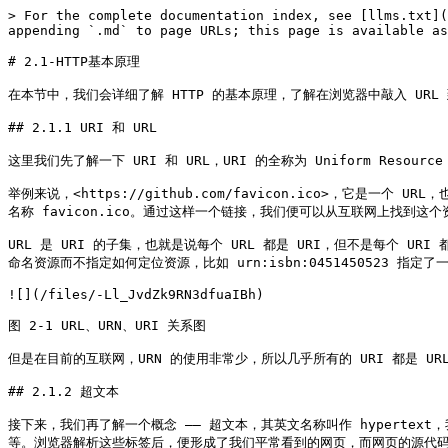
> For the complete documentation index, see [llms.txt](https://python3webspider.cuiqingcai.com/llms.txt). Markdown versions of documentation pages are available by appending `.md` to page URLs; this page is available as [Markdown](https://python3webspider.cuiqingcai.com/2.1http-ji-ben-yuan-li.md).

# 2.1-HTTP基本原理

在本节中，我们会详细了解 HTTP 的基本原理，了解在浏览器中敲入 URL 到获取网页内容之间发生了什么。了解了这些内容，有助于我们进一步了解爬虫的基本原理。

## 2.1.1 URI 和 URL

这里我们先了解一下 URI 和 URL，URI 的全称为 Uniform Resource Identifier，即统一资源标志符，URL 的全称为 Universal Resource Locator，即统一资源定位符。

举例来说，<https://github.com/favicon.ico>，它是一个 URL，也是一个 URI。即有这样的一个图标资源，我们用 URL/URI 来唯一指定了它的访问方式，这其中包括了访问协议 https、访问路径（即根目录）和资源名称 favicon.ico。通过这样一个链接，我们便可以从互联网上找到这个资源，这就是 URL/URI。

URL 是 URI 的子集，也就是说每个 URL 都是 URI，但不是每个 URI 都是 URL。那么，怎样的 URI 不是 URL 呢？URI 还包括一个子类叫作 URN，它的全称为 Universal Resource Name，即统一资源名称。URN 只命名资源而不指定如何定位资源，比如 urn:isbn:0451450523 指定了一本书的 ISBN，可以唯一标识这本书，但是没有指定到哪里定位这本书，这就是 URN。URL、URN 和 URI 的关系可以用图 2-1 表示。

![](/files/-Ll_JvdZk9RN3dfuaIBh)

图 2-1 URL、URN、URI 关系图

但是在目前的互联网，URN 的使用非常少，所以几乎所有的 URI 都是 URL，所以一般的网页链接我们可以称之为 URL，也可以称之为 URI，我个人习惯称之为 URL。

## 2.1.2 超文本

接下来，我们再了解一个概念 —— 超文本，其英文名称叫作 hypertext，我们在浏览器里看到的网页就是超文本解析而成的，其网页源代码是一系列 HTML 代码，里面包含了一系列标签，比如 img 显示图片，p 指定显示段落等。浏览器解析这些标签后，便形成了我们平常看到的网页，而网页的源代码 HTML 就可以称作超文本。

例如，我们在 Chrome 浏览器里面打开任意一个页面，如淘宝首页，右击任一地方并选择 “检查” 项（或者直接按快捷键 F12），即可打开浏览器的开发者工具，这时在 Elements 选项卡即可看到当前网页的源代码，这些源代码都是超文本，如图 2-2 所示。

![](/files/-Ll_JvdaQqHo4c3KYp94)

图 2-2 源代码

## 2.1.3 HTTP 和 HTTPS

在淘宝的首页 <https://www.taobao.com/>，中，URL 的开头会有 http 或 https，这个就是访问资源需要的协议类型，有时我们还会看到 ftp、sftp、smb 开头的 URL，那么这里的 ftp、sftp、smb 都是指的协议类型。在爬虫中，我们抓取的页面通常就是 http 或 https 协议的，我们在这里首先来了解一下这两个协议的含义。

HTTP 的全称是 Hyper Text Transfer Protocol，中文名叫做超文本传输协议，HTTP 协议是用于从网络传输超文本数据到本地浏览器的传送协议，它能保证传送高效而准确地传送超文本文档。HTTP 由万维网协会（World Wide Web Consortium）和 Internet 工作小组 IETF（Internet Engineering Task Force）共同合作制定的规范，目前广泛使用的是 HTTP 1.1 版本。

HTTPS 的全称是 Hyper Text Transfer Protocol over Secure Socket Layer，是以安全为目标的 HTTP 通道，简单讲是 HTTP 的安全版，即 HTTP 下加入 SSL 层，简称为 HTTPS。

HTTPS 的安全基础是 SSL，因此通过它传输的内容都是经过 SSL 加密的，它的主要作用可以分为两种：

* 是建立一个信息安全通道，来保证数据传输的安全。
* 确认网站的真实性，凡是使用了 https 的网站，都可以通过点击浏览器地址栏的锁头标志来查看网站认证之后的真实信息，也可以通过 CA 机构颁发的安全签章来查询。

现在越来越多的网站和 APP 都已经向 HTTPS 方向发展。例如：

* 苹果公司强制所有 iOS App 在 2017 年 1 月 1 日 前全部改为使用 HTTPS 加密，否则 APP 就无法在应用商店上架。
* 谷歌从 2017 年 1 月推出的 Chrome 56 开始，对未进行 HTTPS 加密的网址链接亮出风险提示，即在地址栏的显著位置提醒用户 “此网页不安全”。
* 腾讯微信小程序的官方需求文档要求后台使用 HTTPS 请求进行网络通信，不满足条件的域名和协议无法请求。

而某些网站虽然使用了 HTTPS 协议还是会被浏览器提示不安全，例如我们在 Chrome 浏览器里面打开 12306，链接为：<https://www.12306.cn/>，这时浏览器就会提示 “您的连接不是私密连接” 这样的话，如图 2-3 所示：

![](/files/-Ll_JvdcI-tdTrgMFXgz)

图 2-3 12306 页面

这是因为 12306 的 CA 证书是中国铁道部自行签发的，而这个证书是不被 CA 机构信任的，所以这里证书验证就不会通过而提示这样的话，但是实际上它的数据传输依然是经过 SSL 加密的。如果要爬取这样的站点，就需要设置忽略证书的选项，否则会提示 SSL 链接错误。

## 2.1.4 HTTP 请求过程

我们在浏览器中输入一个 URL，回车之后便会在浏览器中观察到页面内容。实际上，这个过程是浏览器向网站所在的服务器发送了一个请求，网站服务器接收到这个请求后进行处理和解析，然后返回对应的响应，接着传回给浏览器。响应里包含了页面的源代码等内容，浏览器再对其进行解析，便将网页呈现了出来，模型如图 2-4 所示。

![](/files/-Ll_JvdePRrQvlKfwDGF)

图 2-4 模型图

此处客户端即代表我们自己的 PC 或手机浏览器，服务器即要访问的网站所在的服务器。

为了更直观地说明这个过程，这里用 Chrome 浏览器的开发者模式下的 Network 监听组件来做下演示，它可以显示访问当前请求网页时发生的所有网络请求和响应。

打开 Chrome 浏览器，右击并选择 “检查” 项，即可打开浏览器的开发者工具。这里访问百度 <http://www.baidu.com/>，输入该 URL 后回车，观察这个过程中发生了怎样的网络请求。可以看到，在 Network 页面下方出现了一个个的条目，其中一个条目就代表一次发送请求和接收响应的过程，如图 2-5 所示。

![](/files/-Ll_JvdgXEnnY1ByI5NS)

图 2-5 Network 面板

我们先观察第一个网络请求，即 [www.baidu.com，其中各列的含义如下。](http://www.baidu.com，其中各列的含